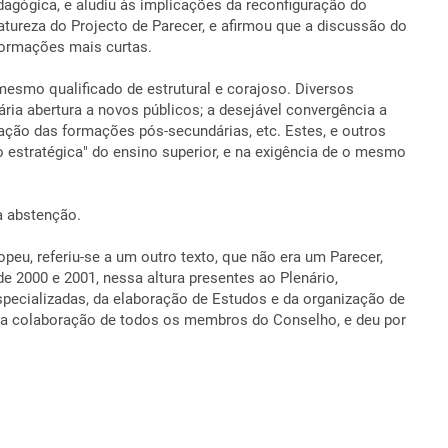
dagógica, e aludiu às implicações da reconfiguração do
natureza do Projecto de Parecer, e afirmou que a discussão do
formações mais curtas.
esmo qualificado de estrutural e corajoso. Diversos
ária abertura a novos públicos; a desejável convergência a
tação das formações pós-secundárias, etc. Estes, e outros
 estratégica" do ensino superior, e na exigência de o mesmo
a abstenção.
eu, referiu-se a um outro texto, que não era um Parecer,
e 2000 e 2001, nessa altura presentes ao Plenário,
Especializadas, da elaboração de Estudos e da organização de
ceu a colaboração de todos os membros do Conselho, e deu por