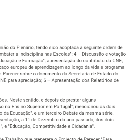
nião do Plenário, tendo sido adoptada a seguinte ordem de
mbater a Indisciplina nas Escolas"; 4 – Discussão e votação
Educação e Formação"; apresentação do contributo do CNE,
paço europeu de aprendizagem ao longo da vida e programa
o Parecer sobre o documento da Secretaria de Estado do
CNE para apreciação; 6 – Apresentação dos Relatórios de
es. Neste sentido, e depois de prestar alguns
so no Ensino Superior em Portugal"; mencionou os dois
o da Educação", e um terceiro Debate da mesma série,
resentação, a 11 de Dezembro do ano passado, dos dois
 e "Educação, Competitividade e Cidadania".
e Trabalho que preparara o Projecto de Parecer "Para