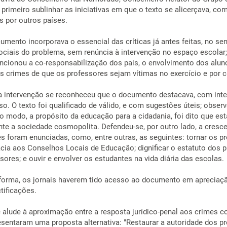
primeiro sublinhar as iniciativas em que o texto se alicerçava, com
s por outros países.
nto incorporava o essencial das críticas já antes feitas, no sent
ociais do problema, sem renúncia à intervenção no espaço escolar; 
onou a co-responsabilização dos pais, o envolvimento dos alunos
os crimes de que os professores sejam vítimas no exercício e por 
a intervenção se reconheceu que o documento destacava, com inteir
igioso. O texto foi qualificado de válido, e com sugestões úteis; obs
modo, a propósito da educação para a cidadania, foi dito que esta
te a sociedade cosmopolita. Defendeu-se, por outro lado, a cresce
 foram enunciadas, como, entre outras, as seguintes: tornar os pro
ácia aos Conselhos Locais de Educação; dignificar o estatuto dos 
ores; e ouvir e envolver os estudantes na vida diária das escolas.
ma forma, os jornais haverem tido acesso ao documento em apreciaç
tificações.
alude à aproximação entre a resposta jurídico-penal aos crimes c
esentaram uma proposta alternativa: "Restaurar a autoridade dos p