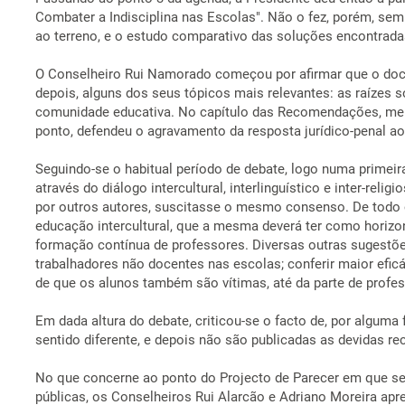
Combater a Indisciplina nas Escolas". Não o fez, porém, sem 
ao terreno, e o estudo comparativo das soluções encontrada
O Conselheiro Rui Namorado começou por afirmar que o docume
depois, alguns dos seus tópicos mais relevantes: as raízes s
comunidade educativa. No capítulo das Recomendações, menci
ponto, defendeu o agravamento da resposta jurídico-penal a
Seguindo-se o habitual período de debate, logo numa primeir
através do diálogo intercultural, interlinguístico e inter-rel
por outros autores, suscitasse o mesmo consenso. De todo o 
educação intercultural, que a mesma deverá ter como horizon
formação contínua de professores. Diversas outras sugestões
trabalhadores não docentes nas escolas; conferir maior efic
de que os alunos também são vítimas, até da parte de profess
Em dada altura do debate, criticou-se o facto de, por algu
sentido diferente, e depois não são publicadas as devidas rec
No que concerne ao ponto do Projecto de Parecer em que se 
públicas, os Conselheiros Rui Alarcão e Adriano Moreira apr