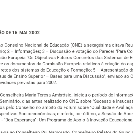
ÃO DE 15-MAI-2002
e no Conselho Nacional de Educação (CNE) a sexagésima oitava Reu
rio; 2 – Informações; 3 – Discussão e votação do Parecer "Para Co
União Europeia "Os Objectivos Futuros Concretos dos Sistemas de 
re os documentos da Comissão Europeia relativos à criação do es
cretos dos sistemas de Educação e Formação; 5 – Apresentação d
aus de Ensino Superior – Bases para uma Discussão", enviado ao 
ividades previstas para 2002.
 Conselheira Maria Teresa Ambrósio, iniciou o período de Informaçõ
 Seminário, dias antes realizado no CNE, sobre "Sucesso e Insuces
dos pelo Conselho no âmbito do Forum sobre "Qualidade e Avaliaçã
rspectivas Socioeconómicas; e referiu, por último, a Sessão de Ap
- "Boa Esperança": Um Programa de Apoio à Inovação Educacional",
lavra ao Conselheiro Rui Namorado, Conselheiro Relator do Grupo d