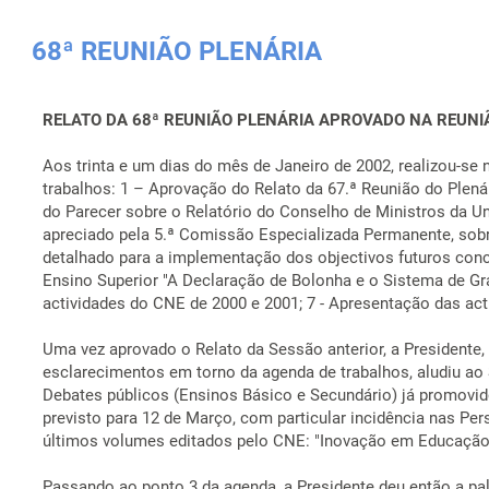
68ª REUNIÃO PLENÁRIA
RELATO DA 68ª REUNIÃO PLENÁRIA APROVADO NA REUNI
Aos trinta e um dias do mês de Janeiro de 2002, realizou-s
trabalhos: 1 – Aprovação do Relato da 67.ª Reunião do Plená
do Parecer sobre o Relatório do Conselho de Ministros da 
apreciado pela 5.ª Comissão Especializada Permanente, sob
detalhado para a implementação dos objectivos futuros con
Ensino Superior "A Declaração de Bolonha e o Sistema de Gr
actividades do CNE de 2000 e 2001; 7 - Apresentação das act
Uma vez aprovado o Relato da Sessão anterior, a Presidente,
esclarecimentos em torno da agenda de trabalhos, aludiu ao
Debates públicos (Ensinos Básico e Secundário) já promovi
previsto para 12 de Março, com particular incidência nas Pe
últimos volumes editados pelo CNE: "Inovação em Educação 
Passando ao ponto 3 da agenda, a Presidente deu então a pa