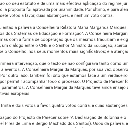
ção do seu estatuto e de uma mais efectiva aplicação do regime jur
o, a proposta foi aprovada por unanimidade. Por último, e para alé
 sete votos a favor, duas abstenções, e nenhum voto contra.
 então a palavra à Conselheira Relatora Maria Margarida Marques,
etos dos Sistemas de Educação e Formação". A Conselheira Margar
a, mas com a forma de cooperação que os mesmos traduziam e exig
m diálogo entre o CNE e o Senhor Ministro da Educação, acerca d
lo Conselho, nos seus momentos mais significativos; e a atenção,
rimeira intervenção, que o texto se não configurava tanto como 
 a eventos. A Conselheira Margarida Marques, por sua vez, observ
 Por outro lado, também foi dito que estamos face a um verdadeiro
 por permitir acompanhar todo o processo. O Projecto de Parecer f
parâmetros. A Conselheira Margarida Marques teve ainda ensejo de 
tivas europeias.
trinta e dois votos a favor, quatro votos contra, e duas abstenções
ciação do Projecto de Parecer sobre "A Declaração de Bolonha e o
el Pires de Lima e Sérgio Machado dos Santos). Usou da palavra, 