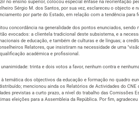
zir no ensino superior, colocou especial ênfase na reorientação pe
elheiro Sérgio M. dos Santos, por sua vez, esclareceu o objecto e 
anciamento por parte do Estado, em relação com a tendência para 
itou concordância na generalidade dos pontos enunciados, sendo m
tão evocados: a clientela tradicional deste subsistema, e a necess
 nacionais de educação, e também de culturas e de línguas; a credi
selheiros Relatores, que insistiram na necessidade de uma "visão
ualificação académica e profissional.
 unanimidade: trinta e dois votos a favor, nenhum contra e nenhum
o à temática dos objectivos da educação e formação no quadro europ
distribuído; mencionou ainda os Relatórios de Actividades do CNE d
idades previstas a curto prazo, a nível do trabalho das Comissões 
próximas eleições para a Assembleia da República. Por fim, agrade