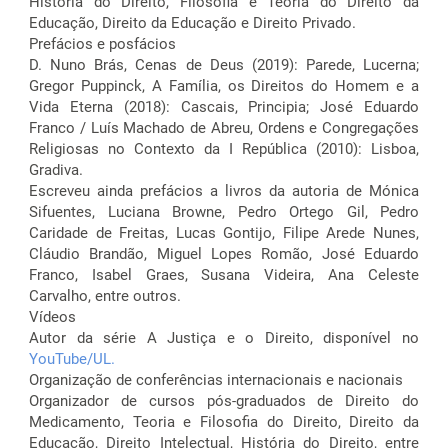
História do Direito, Filosofia e Teoria do Direito da
Educação, Direito da Educação e Direito Privado.
Prefácios e posfácios
D. Nuno Brás, Cenas de Deus (2019): Parede, Lucerna;
Gregor Puppinck, A Família, os Direitos do Homem e a
Vida Eterna (2018): Cascais, Principia; José Eduardo
Franco / Luís Machado de Abreu, Ordens e Congregações
Religiosas no Contexto da I República (2010): Lisboa,
Gradiva.
Escreveu ainda prefácios a livros da autoria de Mónica
Sifuentes, Luciana Browne, Pedro Ortego Gil, Pedro
Caridade de Freitas, Lucas Gontijo, Filipe Arede Nunes,
Cláudio Brandão, Miguel Lopes Romão, José Eduardo
Franco, Isabel Graes, Susana Videira, Ana Celeste
Carvalho, entre outros.
Vídeos
Autor da série A Justiça e o Direito, disponível no
YouTube/UL.
Organização de conferências internacionais e nacionais
Organizador de cursos pós-graduados de Direito do
Medicamento, Teoria e Filosofia do Direito, Direito da
Educação, Direito Intelectual, História do Direito, entre