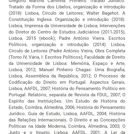
Gregório Martins Caminha. Primeiro Tratado Jurídico.
Tratado da Forma dos Libelos, organização e introdução
(2018): Lisboa, Círculo de Leitores; Walter Bagehot. A
Constituição Inglesa. Organização e introdução (2018):
Lisboa, Imprensa da Universidade de Lisboa; Intervenções
do Diretor do Centro de Estudos Judiciários (2011-2015),
Lisboa, 2015 (ebook); Padre António Vieira. Escritos
Políticos, organização e introdução (2014): Lisboa,
Círculo de Leitores (Padre António Vieira, Obra Completa
(Tomo IV, Vária, I: Escritos Políticos); Faculdade de Direito
da Universidade de Lisboa: Memória, Espaço e Arte,
Lisboa, 2012; Manuel Pinheiro Chagas: Uma Biografia,
Lisboa, Assembleia da República, 2012; O Processo de
Codificação do Direito em Portugal. Aspectos Gerais,
Lisboa, AAFDL, 2007; História do Pensamento Político em
Portugal. Relatório, separata de Revista da FDUL, 2007; O
Espírito das Instituições. Um Estudo de História do
Estado, Coimbra, Almedina, 2006; História do Pensamento
Jurídico. Guia de Estudo, Lisboa, AAFDL, 2004; História
das Relações Internacionais. O Direito e as Concepções
Políticas na Idade Moderna, Coimbra, Almedina, 2003; O
Justo e o Injusto, Lisboa, AAFDL, 2001; A Lei da