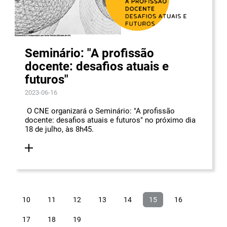
Seminário: "A profissão
docente: desafios atuais e
futuros"
2023-06-16
O CNE organizará o Seminário: "A profissão
docente: desafios atuais e futuros" no próximo dia
18 de julho, às 8h45.
10
11
12
13
14
15
16
17
18
19