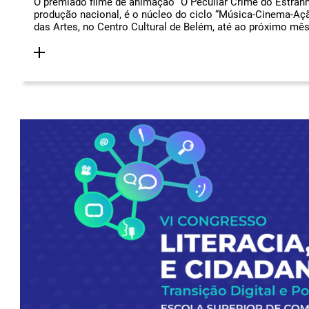
O premiado filme de animação “O Peculiar Crime do Estranh
produção nacional, é o núcleo do ciclo “Música-Cinema-Açã
das Artes, no Centro Cultural de Belém, até ao próximo mês 