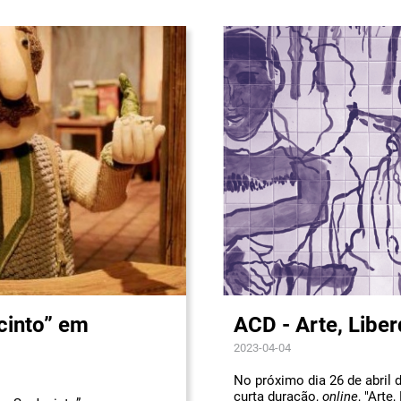
cinto” em
ACD - Arte, Libe
2023-04-04
No próximo dia 26 de abril 
curta duração,
online
, "Arte