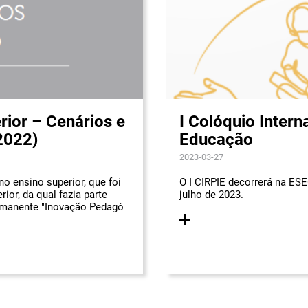
ior – Cenários e
I Colóquio Intern
2022)
Educação
2023-03-27
o ensino superior, que foi
O I CIRPIE decorrerá na ESE
ior, da qual fazia parte
julho de 2023.
ermanente "Inovação Pedagó