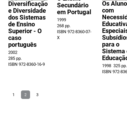
Os Aluno
Diversificação
Secundário
com
e Diversidade
em Portugal
Necessi
dos Sistemas
1999
Educativ
de Ensino
268 pp.
Especiais
Superior - O
ISBN 972-8360-07-
Subsídio
caso
X
para o
português
Sistema 
2002
Educaçã
285 pp.
ISBN 972-8360-16-9
1998  325 pp.
ISBN 972-836
1
2
3