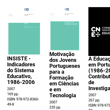
Motivação
INSISTE -
A Educa
dos Jovens
Indicadores
em Portu
Portugueses
do Sistema
(1986-2
para a
Educativo,
Contribu
Formação
1986-2006
de
em Ciências
Investig
e em
2007
169 pp.
Tecnologia
2007
ISBN 978-972-8360-
267 pp.
2007
49-8
ISBN 978-972
235 pp.