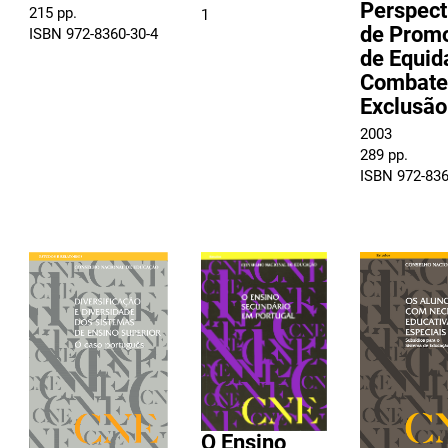
Perspect
215 pp.
1
de Prom
ISBN 972-8360-30-4
de Equid
Combate
Exclusão
2003
289 pp.
ISBN 972-836
O Ensino