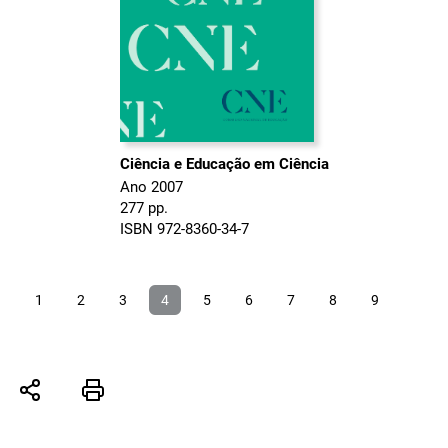
Ciência e Educação em Ciência
Ano 2007
277 pp.
ISBN 972-8360-34-7
1
2
3
4
5
6
7
8
9