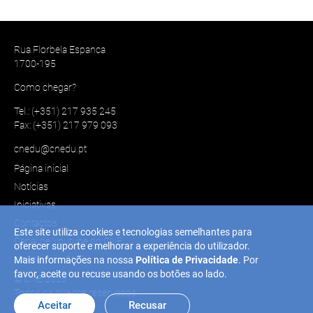
Rua Florbela Espanca
1700-195
Como chegar?
Tel.: (+351) 217 935 245
Fax: (+351) 217 979 093
cnedu@cnedu.pt
Página inicial
Notícias
Iniciativas
Contactos
Este site utiliza cookies e tecnologias semelhantes para
Canal de Youtube do CNE
oferecer suporte e melhorar a experiência do utilizador.
Linkedin do CNE
Mais informações na nossa
Política de Privacidade
. Por
favor, aceite ou recuse usando os botões ao lado.
© CNE 2026
Todos os direitos reservados..
Aceitar
Recusar