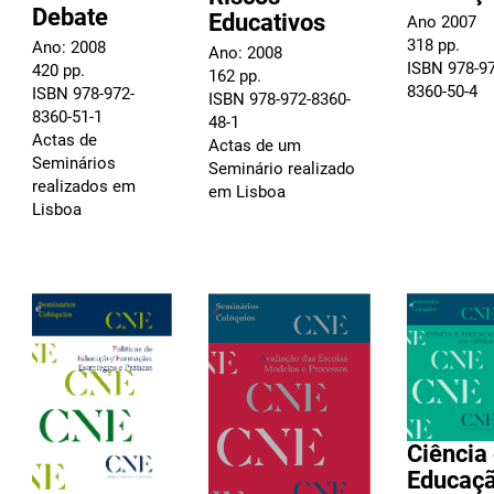
Debate
Educativos
Ano 2007
318 pp.
Ano: 2008
Ano: 2008
ISBN 978-97
420 pp.
162 pp.
8360-50-4
ISBN 978-972-
ISBN 978-972-8360-
8360-51-1
48-1
Actas de
Actas de um
Seminários
Seminário realizado
realizados em
em Lisboa
Lisboa
Ciência
Educaç