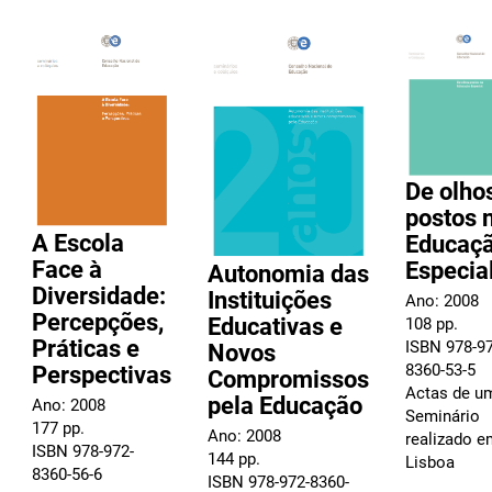
De olho
postos 
A Escola
Educaç
Face à
Especia
Autonomia das
Diversidade:
Instituições
Ano: 2008
Percepções,
Educativas e
108 pp.
Práticas e
ISBN 978-97
Novos
8360-53-5
Perspectivas
Compromissos
Actas de u
pela Educação
Ano: 2008
Seminário
177 pp.
Ano: 2008
realizado e
ISBN 978-972-
144 pp.
Lisboa
8360-56-6
ISBN 978-972-8360-