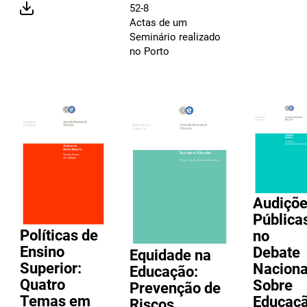
52-8
Actas de um
Seminário realizado
no Porto
Audiçõ
Pública
Políticas de
no
Ensino
Debate
Equidade na
Superior:
Naciona
Educação:
Quatro
Sobre
Prevenção de
Temas em
Educaç
Riscos