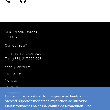
Rua Florbela Espanca
1700-195
Como chegar?
Tel.: (+351) 217 935 245
Fax: (+351) 217 979 093
cnedu@cnedu.pt
Página inicial
Notícias
Iniciativas
Contactos
Este site utiliza cookies e tecnologias semelhantes para
Canal de Youtube do CNE
oferecer suporte e melhorar a experiência do utilizador.
Linkedin do CNE
Mais informações na nossa
Política de Privacidade
. Por