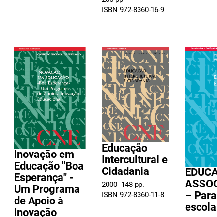
ISBN 972-8360-16-9
Educação
Inovação em
Intercultural e
Educação "Boa
Cidadania
EDUCA
Esperança" -
ASSOC
2000  148 pp.
Um Programa
– Para
ISBN 972-8360-11-8
de Apoio à
escol
Inovação