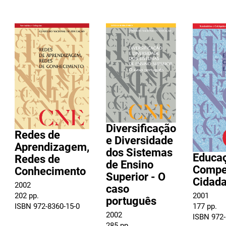
Diversificação
Redes de
e Diversidade
Aprendizagem,
dos Sistemas
Educaç
Redes de
de Ensino
Compet
Conhecimento
Superior - O
Cidada
2002
caso
2001
202 pp.
português
177 pp.
ISBN 972-8360-15-0
2002
ISBN 972-
285 pp.