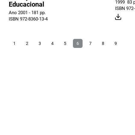
1999  83 
Educacional
ISBN 972-
Ano 2001 - 181 pp.
ISBN 972-8360-13-4
1
2
3
4
5
6
7
8
9