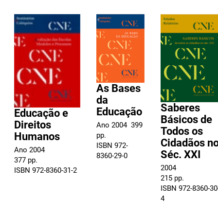
As Bases
da
Saberes
Educação
Educação e
Básicos de
Direitos
Ano 2004  399
Todos os
Humanos
pp.
Cidadãos n
ISBN 972-
Ano 2004
Séc. XXI
8360-29-0
377 pp.
2004
ISBN 972-8360-31-2
215 pp.
ISBN 972-8360-30
4