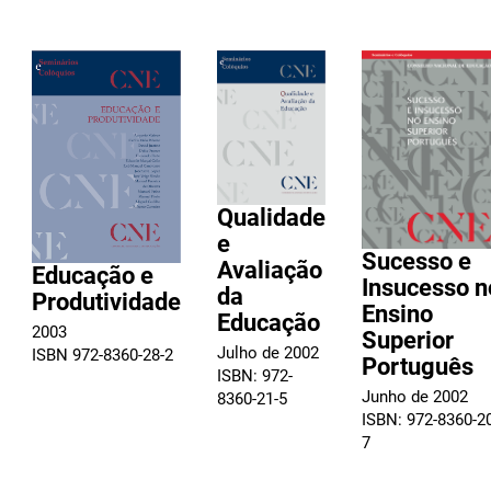
Qualidade
e
Sucesso e
Avaliação
Educação e
Insucesso n
da
Produtividade
Ensino
Educação
2003
Superior
Julho de 2002
ISBN 972-8360-28-2
Português
ISBN: 972-
Junho de 2002
8360-21-5
ISBN: 972-8360-2
7