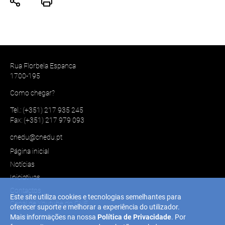
Rua Florbela Espanca
1700-195
Como chegar?
Tel.: (+351) 217 935 245
Fax: (+351) 217 979 093
cnedu@cnedu.pt
Página inicial
Notícias
Iniciativas
Contactos
Este site utiliza cookies e tecnologias semelhantes para
Canal de Youtube do CNE
oferecer suporte e melhorar a experiência do utilizador.
Linkedin do CNE
Mais informações na nossa
Política de Privacidade
. Por