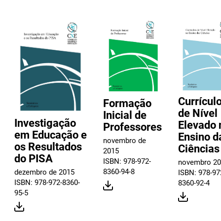
Currícul
Formação
de Nível
Inicial de
Investigação
Elevado 
Professores
em Educação e
Ensino d
novembro de
os Resultados
Ciências
2015
do PISA
ISBN: 978-972-
novembro 2
8360-94-8
dezembro de 2015
ISBN: 978-97
ISBN: 978-972-8360-
8360-92-4
95-5