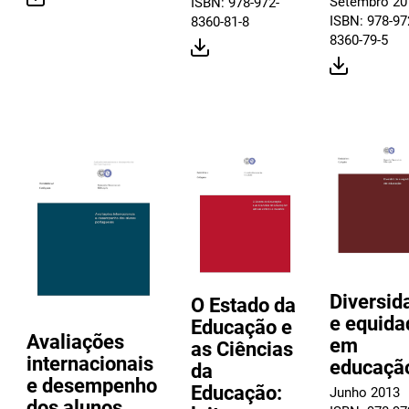
Setembro 20
ISBN: 978-972-
ISBN: 978-97
8360-81-8
8360-79-5
Diversid
O Estado da
e equida
Educação e
Avaliações
em
as Ciências
internacionais
educaçã
da
e desempenho
Educação:
Junho 2013
dos alunos