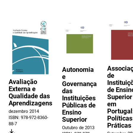
Associa
Autonomia
de
e
Avaliação
Instituiç
Governança
Externa e
de Ensin
das
Qualidade das
Superior
Instituições
Aprendizagens
em
Públicas de
Portugal
dezembro 2014
Ensino
Políticas
ISBN: 978-972-8360-
Superior
88-7
Práticas
Outubro de 2013