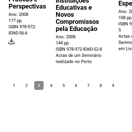
Instituições
Espe
Perspectivas
Educativas e
Ano: 2
Novos
Ano: 2008
108 pp
Compromissos
177 pp.
ISBN 9
ISBN 978-972-
pela Educação
5
8360-56-6
Actas 
Ano: 2008
Seminá
144 pp.
em Li
ISBN 978-972-8360-52-8
Actas de um Seminário
realizado no Porto
1
2
3
4
5
6
7
8
9