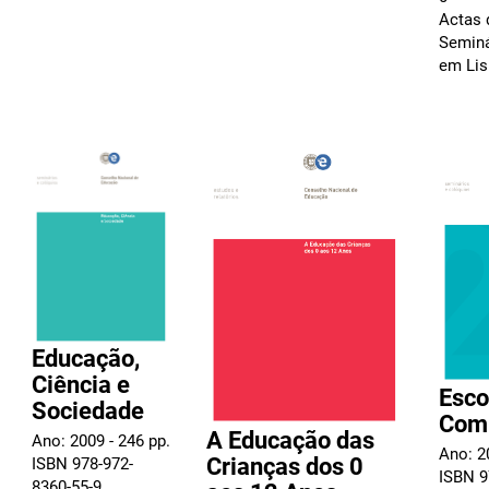
Actas 
Seminá
em Li
Educação,
Ciência e
Esco
Sociedade
Com
A Educação das
Ano: 2009 - 246 pp.
Ano: 2
Crianças dos 0
ISBN 978-972-
ISBN 9
8360-55-9