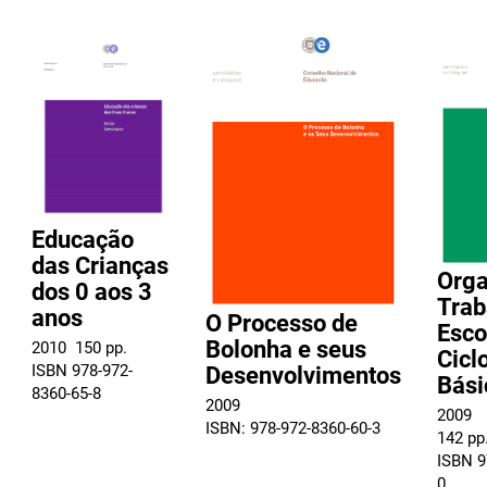
Educação
das Crianças
Orga
dos 0 aos 3
Trab
anos
O Processo de
Esco
Bolonha e seus
2010  150 pp.
Cicl
ISBN 978-972-
Desenvolvimentos
Bási
8360-65-8
2009
2009
ISBN: 978-972-8360-60-3
142 pp
ISBN 9
0