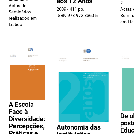
aos 12 Anos
2
Actas de
2009 - 411 pp.
Actas 
Seminários
ISBN 978-972-8360-5
Seminá
realizados em
em Li
Lisboa
A Escola
Face à
De o
Diversidade:
post
Percepções,
Autonomia das
Edu
Práticas e