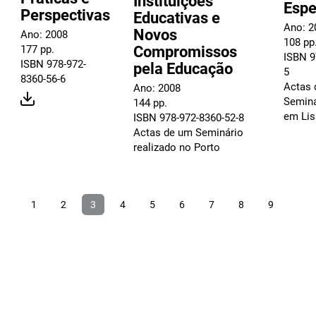
Instituições
Espe
Perspectivas
Educativas e
Ano: 2
Novos
Ano: 2008
108 pp
Compromissos
177 pp.
ISBN 9
ISBN 978-972-
pela Educação
5
8360-56-6
Actas 
Ano: 2008
Seminá
144 pp.
em Li
ISBN 978-972-8360-52-8
Actas de um Seminário
realizado no Porto
1
2
3
4
5
6
7
8
9