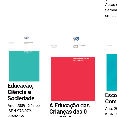
Actas 
Seminá
em Li
Educação,
Ciência e
Esco
Sociedade
Com
A Educação das
Ano: 2009 - 246 pp.
Ano: 2
Crianças dos 0
ISBN 978-972-
ISBN 9
8360-55-9