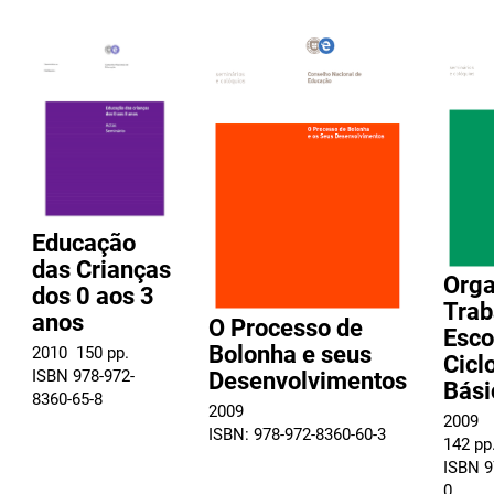
Educação
das Crianças
Orga
dos 0 aos 3
Trab
anos
O Processo de
Esco
Bolonha e seus
2010  150 pp.
Cicl
ISBN 978-972-
Desenvolvimentos
Bási
8360-65-8
2009
2009
ISBN: 978-972-8360-60-3
142 pp
ISBN 9
0