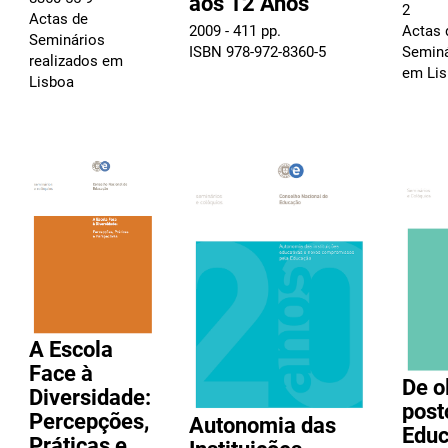
aos 12 Anos
2
Actas de
2009 - 411 pp.
Actas 
Seminários
ISBN 978-972-8360-5
Seminá
realizados em
em Li
Lisboa
A Escola
Face à
De o
Diversidade:
post
Percepções,
Autonomia das
Edu
Práticas e