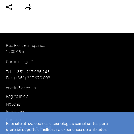
Rua Florbela Espanca
1700-195
Como chegar?
Tel.: (+351) 217 935 245
Fax: (+351) 217 979 093
cnedu@cnedu.pt
Página inicial
Notícias
Iniciativas
Contactos
Este site utiliza cookies e tecnologias semelhantes para
Canal de Youtube do CNE
oferecer suporte e melhorar a experiência do utilizador.