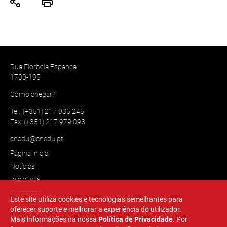
Rua Florbela Espanca
1700-195
Como chegar?
Tel.: (+351) 217 935 245
Fax: (+351) 217 979 093
cnedu@cnedu.pt
Página inicial
Notícias
Iniciativas
Contactos
Este site utiliza cookies e tecnologias semelhantes para
Canal de Youtube do CNE
oferecer suporte e melhorar a experiência do utilizador.
Linkedin do CNE
Mais informações na nossa
Política de Privacidade
. Por