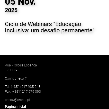
05 Nov.
2025
Ciclo de Webinars "Educação
Inclusiva: um desafio permanente"
Rua Florbela Espanca
1700-195
Como chegar?
Tel.: (+351) 217 935 245
Fax: (+351) 217 979 093
cnedu@cnedu.pt
Página inicial