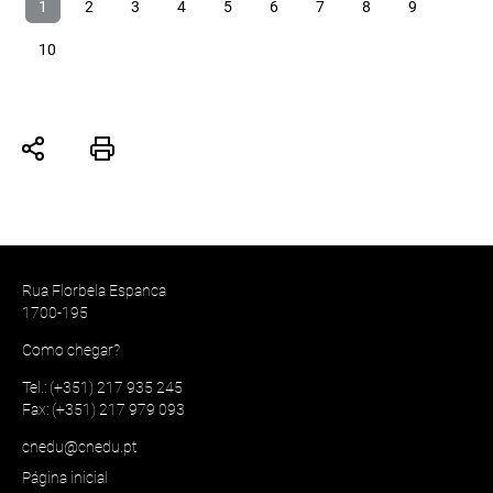
1
2
3
4
5
6
7
8
9
10
Rua Florbela Espanca
1700-195
Como chegar?
Tel.: (+351) 217 935 245
Fax: (+351) 217 979 093
cnedu@cnedu.pt
Página inicial