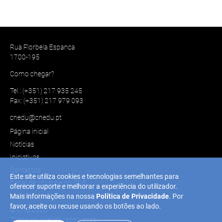
Rua Florbela Espanca
1700-195
Como chegar?
Tel.: (+351) 217 935 245
Fax: (+351) 217 979 093
cnedu@cnedu.pt
Página inicial
Notícias
Iniciativas
Contactos
Este site utiliza cookies e tecnologias semelhantes para
Canal de Youtube do CNE
oferecer suporte e melhorar a experiência do utilizador.
Linkedin do CNE
Mais informações na nossa
Política de Privacidade
. Por
favor, aceite ou recuse usando os botões ao lado.
© CNE 2026
Todos os direitos reservados..