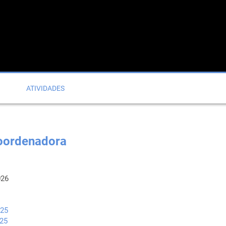
ATIVIDADES
oordenadora
026
25
25