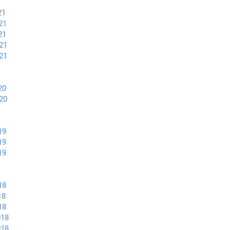
21
21
21
21
21
20
20
19
19
19
18
18
18
018
018