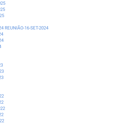
025
025
25
24
REUNIÃO-16-SET-2024
24
24
4
23
23
23
22
22
022
22
22