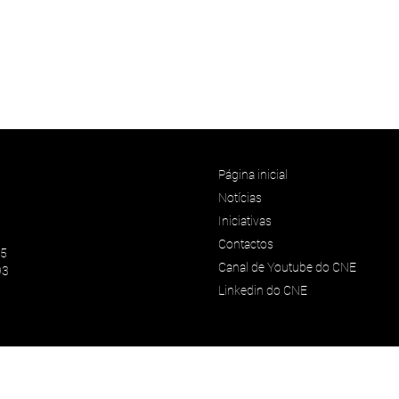
Página inicial
Notícias
Iniciativas
Contactos
45
Canal de Youtube do CNE
93
Linkedin do CNE