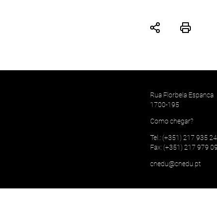
Rua Florbela Espanca
1700-195
Como chegar?
Tel.: (+351) 217 935 2
Fax: (+351) 217 979 0
cnedu@cnedu.pt