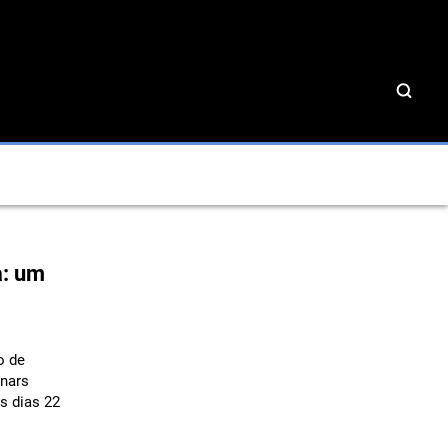
a: um
o de
inars
s dias 22