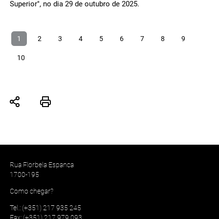
Superior", no dia 29 de outubro de 2025.
1
2
3
4
5
6
7
8
9
10
Rua Florbela Espanca
1700-195
Como chegar?
Tel.: (+351) 217 935 245
Fax: (+351) 217 979 093