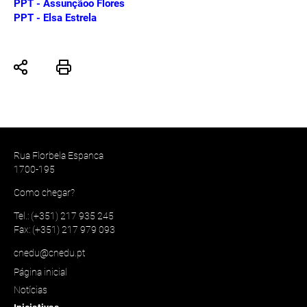
PPT - Assunçãoo Flores
PPT - Elsa Estrela
Rua Florbela Espanca
1700-195
Como chegar?
Tel.: (+351) 217 935 245
Fax: (+351) 217 979 093
cnedu@cnedu.pt
Página inicial
Notícias