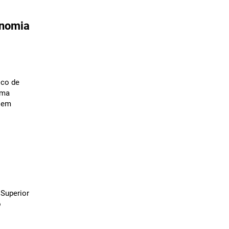
onomia
ico de
ema
a em
 Superior
o