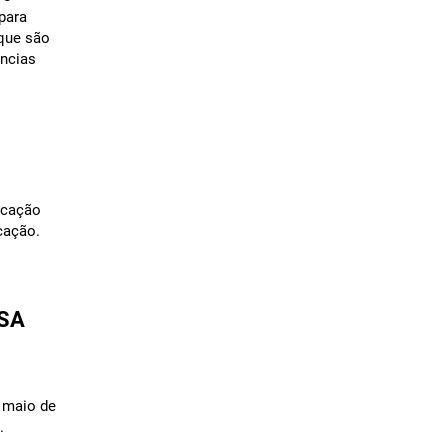
para
 que são
ências
ucação
cação.
ISA
e maio de
.