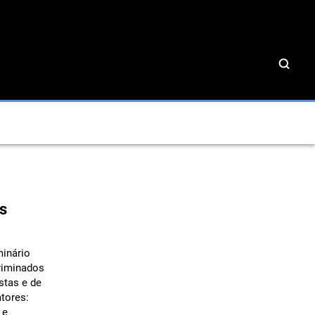
os
minário
criminados
stas e de
tores:
 e