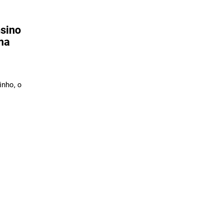
sino
ema
inho, o