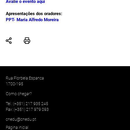
Avalie o evento aqui
Apresentações dos oradores:
PPT- Maria Alfredo Moreira
Rua Florbela Espanca
1700-195
Como chegar?
Tel.: (+351) 217 935 245
Fax: (+351) 217 979 093
cnedu@cnedu.pt
Página inicial