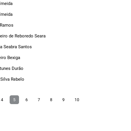
Almeida
Almeida
 Ramos
eiro de Reboredo Seara
a Seabra Santos
iro Bexiga
tunes Durão
Silva Rebelo
4
5
6
7
8
9
10