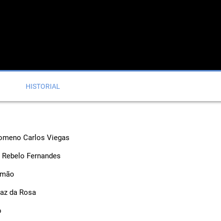
HISTORIAL
lomeno Carlos Viegas
a Rebelo Fernandes
omão
raz da Rosa
o