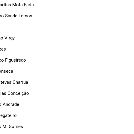
artins Mota Faria
iro Sande Lemos
o Virgy
pes
co Figueiredo
onseca
teves Charrua
Dias Conceição
o Andrade
egateiro
os M. Gomes