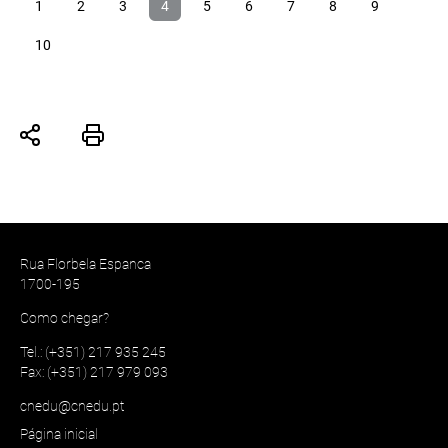
1
2
3
4
5
6
7
8
9
10
Rua Florbela Espanca
1700-195
Como chegar?
Tel.: (+351) 217 935 245
Fax: (+351) 217 979 093
cnedu@cnedu.pt
Página inicial