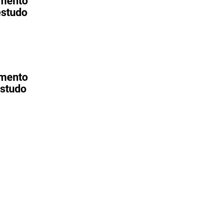
amento
estudo
amento
estudo