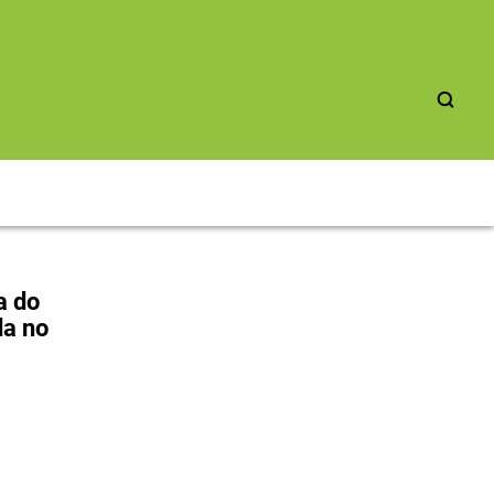
a do
da no