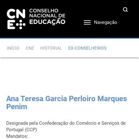
Navegação
INÍCIO
CNE
HISTORIAL
EX-CONSELHEIROS
Ana Teresa Garcia Perloiro Marques
Penim
Designada pela Confederação do Comércio e Serviços de
Portugal (CCP)
Mandatos: