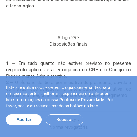
e tecnológica.
Artigo 29.º
Disposições finais
1 —
Em tudo quanto não estiver previsto no presente
regimento aplica -se a lei orgânica do CNE e o Código do
Procedimento Administrativo.
2 —
O plenário delibera, por iniciativa do presidente, ouvida a
Este site utiliza cookies e tecnologias semelhantes para
comissão coordenadora, a interpretação vinculativa de
oferecer suporte e melhorar a experiência do utilizador.
dúvidas e a integração de omissões do presente regimento.
Mais informações na nossa
Política de Privacidade
. Por
favor, aceite ou recuse usando os botões ao lado.
Aceitar
Recusar
Artigo 30.º
Norma revogatória