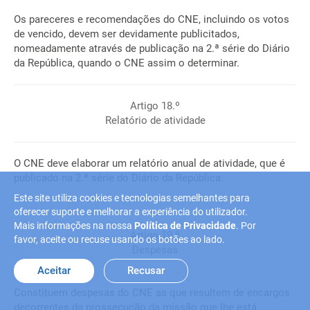
Os pareceres e recomendações do CNE, incluindo os votos
de vencido, devem ser devidamente publicitados,
nomeadamente através de publicação na 2.ª série do Diário
da República, quando o CNE assim o determinar.
Artigo 18.º
Relatório de atividade
O CNE deve elaborar um relatório anual de atividade, que é
publicado na 2.ª série do Diário da República.
Este site utiliza cookies e tecnologias semelhantes para
oferecer suporte e melhorar a experiência do utilizador.
Mais informações na nossa
Política de Privacidade
. Por
Artigo 19.º
favor, aceite ou recuse usando os botões ao lado.
Despesas
Aceitar
Recusar
Constituem despesas do CNE as que resultem de encargos
decorrentes da prossecução da missão que lhe está