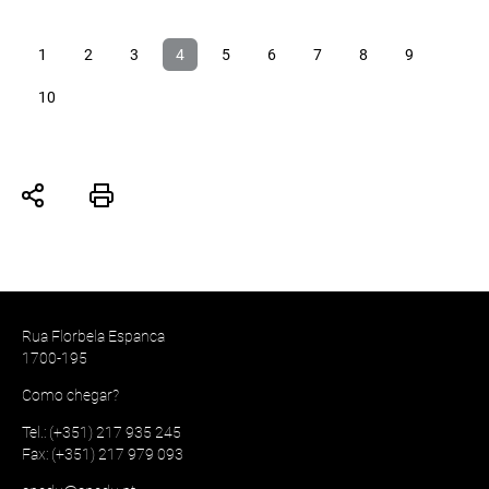
1
2
3
4
5
6
7
8
9
10
Rua Florbela Espanca
1700-195
Como chegar?
Tel.: (+351) 217 935 245
Fax: (+351) 217 979 093