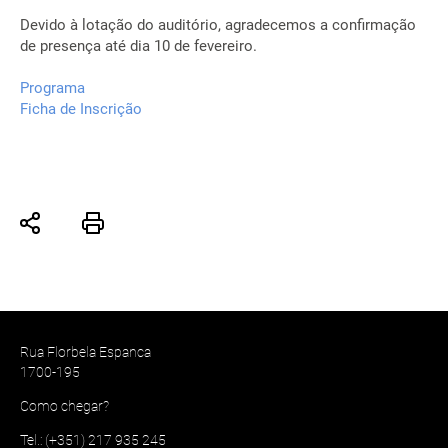
Devido à lotação do auditório, agradecemos a confirmação
de presença até dia 10 de fevereiro.
Programa
Ficha de Inscrição
Rua Florbela Espanca
1700-195
Como chegar?
Tel.: (+351) 217 935 245