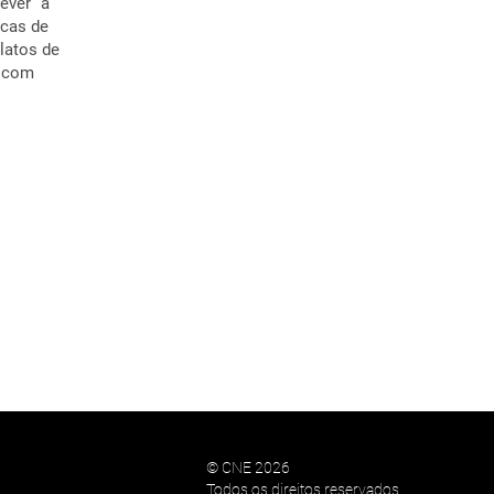
ever” a
icas de
latos de
, com
© CNE 2026
Todos os direitos reservados..