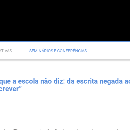
ATIVAS
SEMINÁRIOS E CONFERÊNCIAS
que a escola não diz: da escrita negada a
crever”