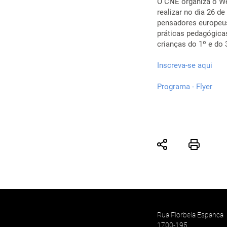
O CNE organiza o Web
realizar no dia 26 d
pensadores europeus 
práticas pedagógica
crianças do 1º e do 
Inscreva-se aqui
Programa - Flyer
Rua Florbela Espanca
1700-195