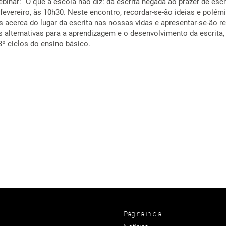
inar: “O que a escola não diz: da escrita negada ao prazer de escr
e fevereiro, às 10h30. Neste encontro, recordar-se-ão ideias e polém
acerca do lugar da escrita nas nossas vidas e apresentar-se-ão re
s alternativas para a aprendizagem e o desenvolvimento da escrita
3º ciclos do ensino básico.
Página inicial