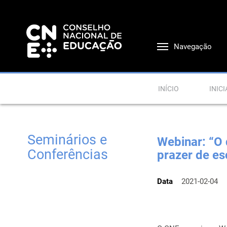
Navegação
INÍCIO
INICI
Seminários e
Webinar: “O 
Conferências
prazer de es
Data
2021-02-04