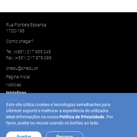
Rua Florbela Espanca
1700-195
Como chegar?
Tel.: (+351) 217 935 245
Fax: (+351) 217 979 093
cnedu@cnedu.pt
Página inicial
Notícias
Iniciativas
Contactos
Este site utiliza cookies e tecnologias semelhantes para
Canal de Youtube do CNE
oferecer suporte e melhorar a experiência do utilizador.
Linkedin do CNE
Mais informações na nossa
Política de Privacidade
. Por
favor, aceite ou recuse usando os botões ao lado.
© CNE 2026
Todos os direitos reservados..
Aceitar
Recusar