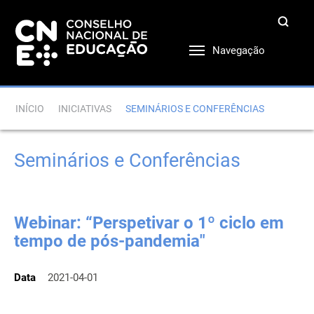
Navegação
INÍCIO
INICIATIVAS
SEMINÁRIOS E CONFERÊNCIAS
Seminários e Conferências
Webinar: “Perspetivar o 1º ciclo em
tempo de pós-pandemia"
Data
2021-04-01