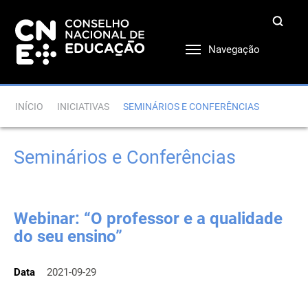
Navegação
INÍCIO
INICIATIVAS
SEMINÁRIOS E CONFERÊNCIAS
Seminários e Conferências
Webinar: “O professor e a qualidade
do seu ensino”
Data
2021-09-29