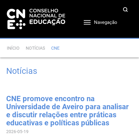
Navegação
INÍCIO
NOTÍCIAS
CNE
Notícias
CNE promove encontro na
Universidade de Aveiro para analisar
e discutir relações entre práticas
educativas e políticas públicas
2026-05-19