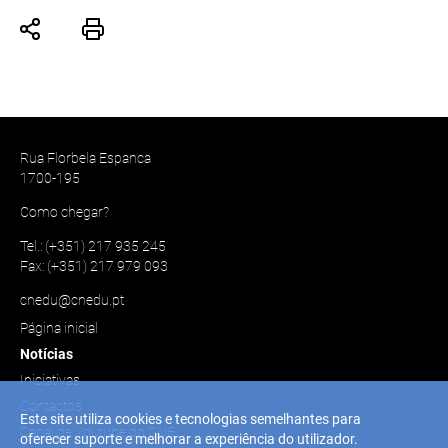
Rua Florbela Espanca
1700-195
Como chegar?
Tel.: (+351) 217 935 245
Fax: (+351) 217 979 093
cnedu@cnedu.pt
Página inicial
Notícias
Iniciativas
Contactos
Este site utiliza cookies e tecnologias semelhantes para
Canal de Youtube do CNE
oferecer suporte e melhorar a experiência do utilizador.