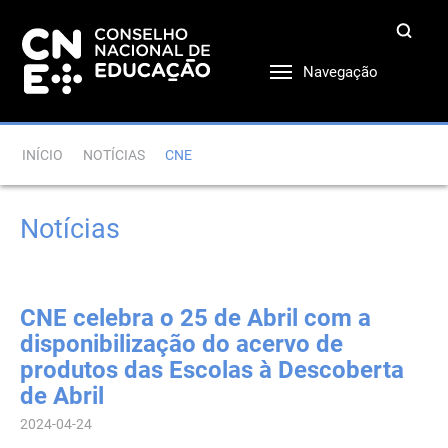
Navegação
INÍCIO
NOTÍCIAS
CNE
Notícias
CNE celebra o 25 de Abril com a
disponibilização do acervo de
produtos das Escolas à Descoberta
de Abril
2024-04-24