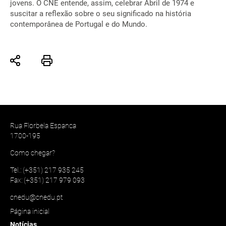
jovens. O CNE entende, assim, celebrar Abril de 1974 e
suscitar a reflexão sobre o seu significado na história
contemporânea de Portugal e do Mundo.
Rua Florbela Espanca
1700-195
Como chegar?
Tel.: (+351) 217 935 245
Fax: (+351) 217 979 093
cnedu@cnedu.pt
Página inicial
Notícias