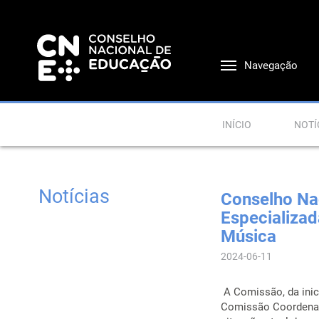
Navegação
INÍCIO
NOTÍ
Notícias
Conselho Na
Especializad
Música
2024-06-11
A Comissão, da inic
Comissão Coordenado