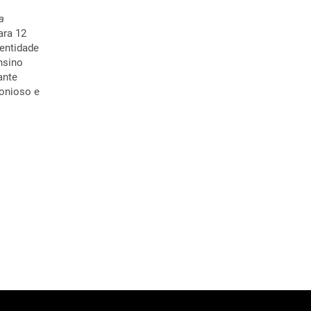
a
ara 12
dentidade
nsino
ante
monioso e