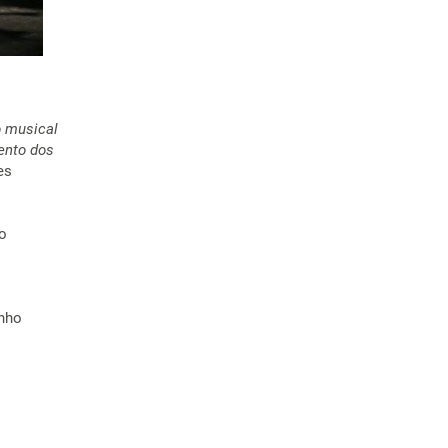
 musical
ento dos
es
o
inho