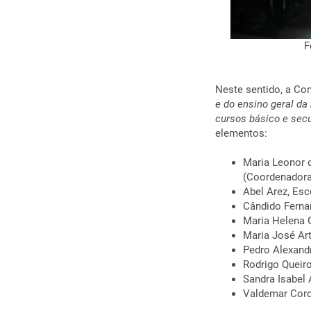
F
Neste sentido, a Co
e do ensino geral da
cursos básico e secu
elementos:
Maria Leonor 
(Coordenadora
Abel Arez, Esc
Cândido Ferna
Maria Helena G
Maria José Ar
Pedro Alexand
Rodrigo Queir
Sandra Isabel
Valdemar Cord