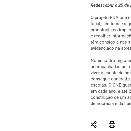
Redescobrir o 25 de 
O projeto EDA cria 
local, sentidos e si
cronologia do impact
e recolher informaç
têm consigo e nas s
evidenciado na apre
No encontro regional
acompanhadas pelo C
viver a escola de u
conseguir concretiza
escolas. O CNE quer 
em cada ano, e até 
construção de um ac
democracia e da lib