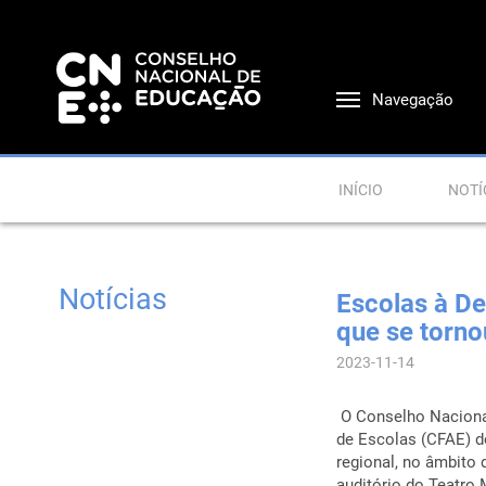
Navegação
INÍCIO
NOTÍ
Notícias
Escolas à De
que se torno
2023-11-14
O Conselho Naciona
de Escolas (CFAE) d
regional, no âmbito 
auditório do Teatro 