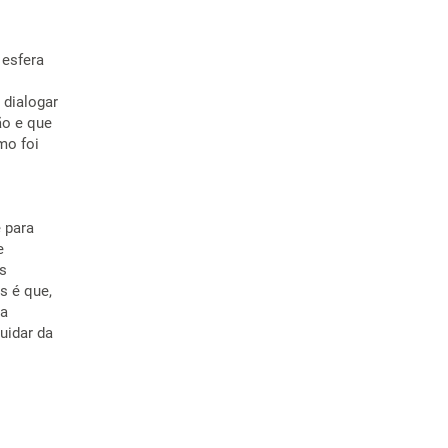
 esfera
 dialogar
ão e que
mo foi
 para
e
as
s é que,
na
uidar da