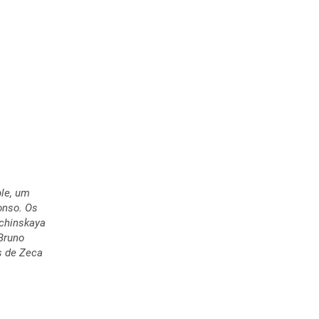
le
, um
onso. Os
uchinskaya
 Bruno
s de Zeca