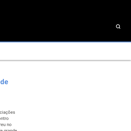
ade
ociações
ontro
reu no
de grande