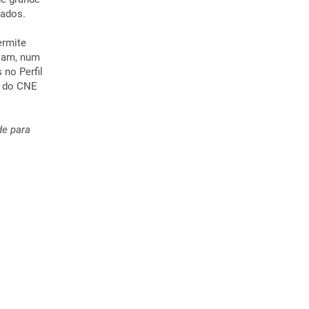
dados.
ermite
ssam, num
no Perfil
e do CNE
de para