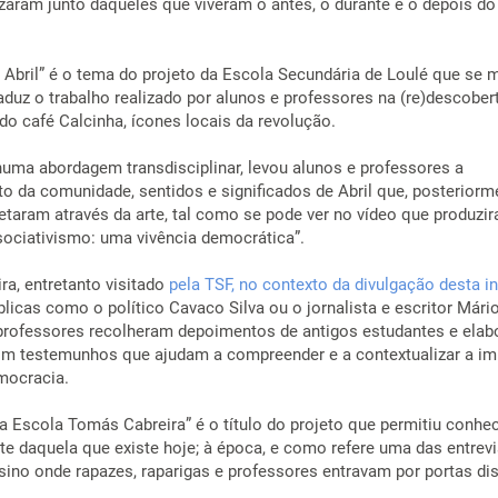
izaram junto daqueles que viveram o antes, o durante e o depois do
Abril” é o tema do projeto da Escola Secundária de Loulé que se m
duz o trabalho realizado por alunos e professores na (re)descober
o café Calcinha, ícones locais da revolução.
uma abordagem transdisciplinar, levou alunos e professores a
o da comunidade, sentidos e significados de Abril que, posteriorm
retaram através da arte, tal como se pode ver no vídeo que produzi
sociativismo: uma vivência democrática”.
a, entretanto visitado
pela TSF, no contexto da divulgação desta in
licas como o político Cavaco Silva ou o jornalista e escritor Mári
professores recolheram depoimentos de antigos estudantes e ela
m testemunhos que ajudam a compreender e a contextualizar a im
mocracia.
na Escola Tomás Cabreira” é o título do projeto que permitiu conh
te daquela que existe hoje; à época, e como refere uma das entrevi
sino onde rapazes, raparigas e professores entravam por portas dis