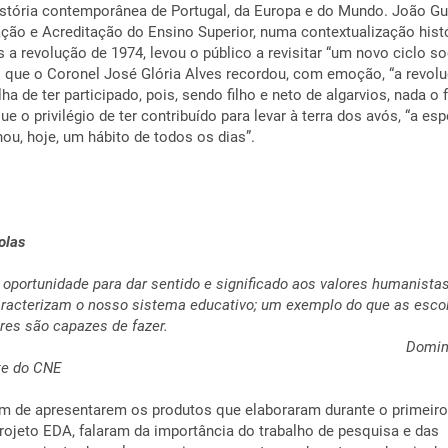
istória contemporânea de Portugal, da Europa e do Mundo. João Gue
ação e Acreditação do Ensino Superior, numa contextualização hist
s a revolução de 1974, levou o público a revisitar “um novo ciclo so
to que o Coronel José Glória Alves recordou, com emoção, “a revol
lha de ter participado, pois, sendo filho e neto de algarvios, nada o f
e o privilégio de ter contribuído para levar à terra dos avós, “a es
nou, hoje, um hábito de todos os dias”.
olas
oportunidade para dar sentido e significado aos valores humanista
racterizam o nosso sistema educativo; um exemplo do que as escol
sores são capazes de fazer.
omingo
te do CNE
ém de apresentarem os produtos que elaboraram durante o primeiro
ojeto EDA, falaram da importância do trabalho de pesquisa e das