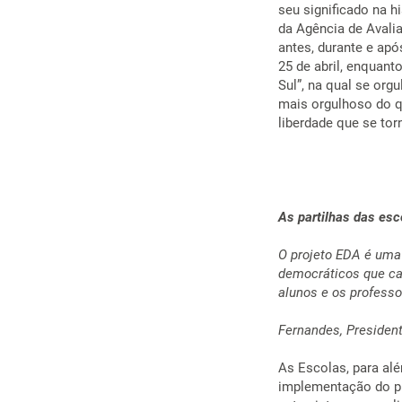
seu significado na h
da Agência de Avali
antes, durante e apó
25 de abril, enquan
Sul”, na qual se orgu
mais orgulhoso do qu
liberdade que se tor
As partilhas das esc
O projeto EDA é uma 
democráticos que ca
alunos e os profes
D
Fernandes, Presiden
As Escolas, para al
implementação do pr