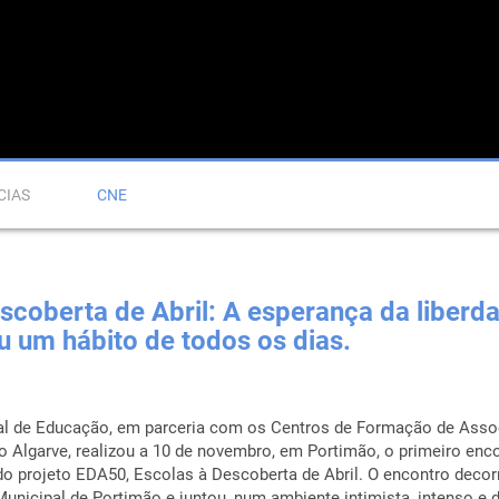
CIAS
CNE
scoberta de Abril: A esperança da liberd
u um hábito de todos os dias.
l de Educação, em parceria com os Centros de Formação de Ass
o Algarve, realizou a 10 de novembro, em Portimão, o primeiro enc
do projeto EDA50, Escolas à Descoberta de Abril. O encontro decor
Municipal de Portimão e juntou, num ambiente intimista, intenso e 