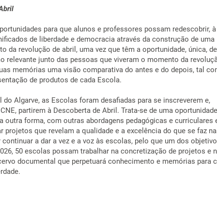
Abril
oportunidades para que alunos e professores possam redescobrir, à
gnificados de liberdade e democracia através da construção de uma
o da revolução de abril, uma vez que têm a oportunidade, única, de
ão relevante junto das pessoas que viveram o momento da revoluç
uas memórias uma visão comparativa do antes e do depois, tal co
sentação de produtos de cada Escola.
 do Algarve, as Escolas foram desafiadas para se inscreverem e,
NE, partirem à Descoberta de Abril. Trata-se de uma oportunidade
ma outra forma, com outras abordagens pedagógicas e curriculares 
r projetos que revelam a qualidade e a excelência do que se faz n
continuar a dar a vez e a voz às escolas, pelo que um dos objetivo
2026, 50 escolas possam trabalhar na concretização de projetos e 
ervo documental que perpetuará conhecimento e memórias para c
erdade.