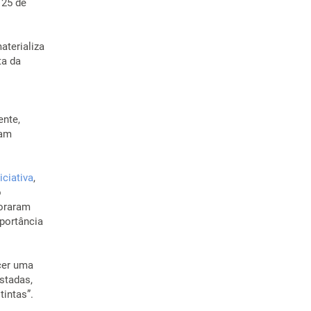
 25 de
aterializa
ta da
ente,
ram
iciativa
,
o
boraram
portância
ecer uma
stadas,
tintas”.