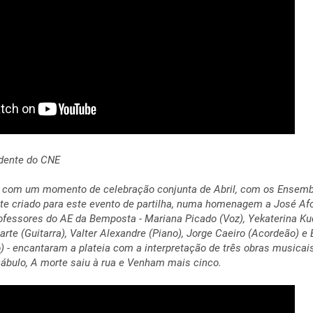
idente do CNE
 com um momento de celebração conjunta de Abril, com os
Ensemb
te criado para este evento de partilha, numa homenagem a José Af
ofessores do AE da Bemposta - Mariana Picado (Voz), Yekaterina K
arte (Guitarra), Valter Alexandre (Piano), Jorge Caeiro (Acordeão) e
) - encantaram a plateia com a interpretação de três obras musicai
ábulo
,
A morte saiu à rua
e
Venham mais cinco.