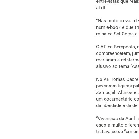
entrevistas que real
abril.
“Nas profundezas de 
num e-book e que tra
mina de Sal-Gema e d
O AE da Bemposta, n
compreenderem, junt
recriaram e reinterp
alusivo ao tema “As
No AE Tomás Cabreir
passaram figuras púb
Zambujal. Alunos e 
um documentário co
da liberdade e da de
“Vivências de Abril 
escola muito diferen
tratava-se de “um en