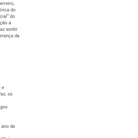
rreiro,
órica do
cial” do
ução a
az sentir
perança da
s e
as, os
s
 ano de