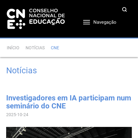
Navegação
INÍCIO
NOTÍCIAS
CNE
Notícias
Investigadores em IA participam num
seminário do CNE
2025-10-24