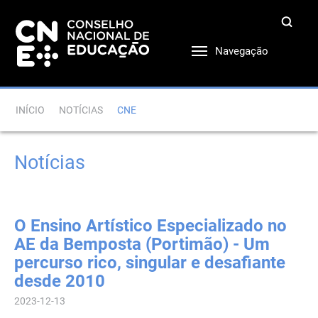
Navegação
INÍCIO
NOTÍCIAS
CNE
Notícias
O Ensino Artístico Especializado no
AE da Bemposta (Portimão) - Um
percurso rico, singular e desafiante
desde 2010
2023-12-13