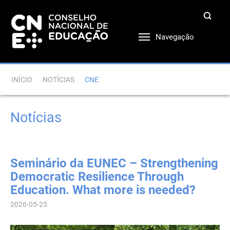
Navegação
INÍCIO
NOTÍCIAS
CNE
Notícias
Seminário da EUNEC – Strengthening
Democratic Resilience Through
Education. What more is needed?
2026-05-25