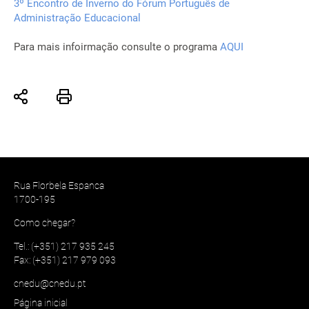
3º Encontro de Inverno do Fórum Português de
Administração Educacional
Para mais infoirmação consulte o programa
AQUI
Rua Florbela Espanca
1700-195
Como chegar?
Tel.: (+351) 217 935 245
Fax: (+351) 217 979 093
cnedu@cnedu.pt
Página inicial