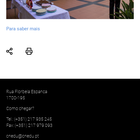
Para saber mais
Rua Florbela Espanca
1700-195
Como chegar?
Tel.: (+351) 217 935 245
Fax: (+351) 217 979 093
cnedu@cnedu.pt