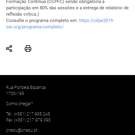
Formação Contínua (CCPFC) sendo obrigatória a
participação em 80% das sessões e a entrega de relatório de
reflexão crítica.)
Consulte o programa completo em:
https://cilpe2019-
oei.org/programa-completo/
Rua Florbela Espanca
1700-195
Como chegar?
Tel.: (+351) 217 935 245
Fax: (+351) 217 979 093
cnedu@cnedu.pt