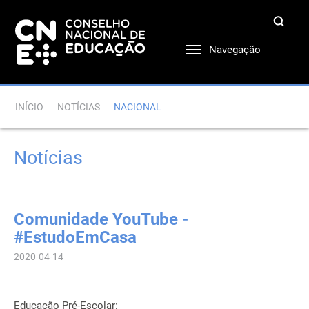
Navegação
INÍCIO
NOTÍCIAS
NACIONAL
Notícias
Comunidade YouTube -
#EstudoEmCasa
2020-04-14
Educação Pré-Escolar: