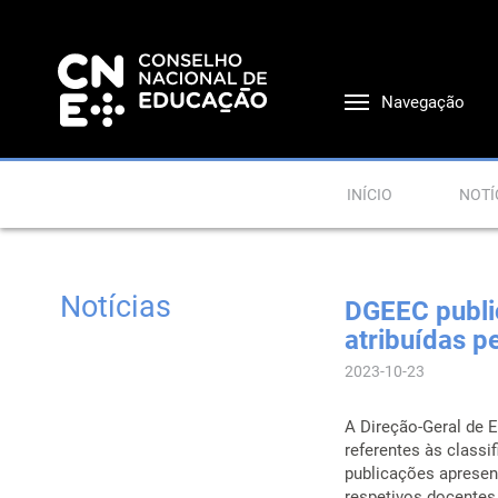
Navegação
INÍCIO
NOTÍ
Notícias
DGEEC public
atribuídas p
2023-10-23
A Direção-Geral de 
referentes às classi
publicações apresent
respetivos docentes 