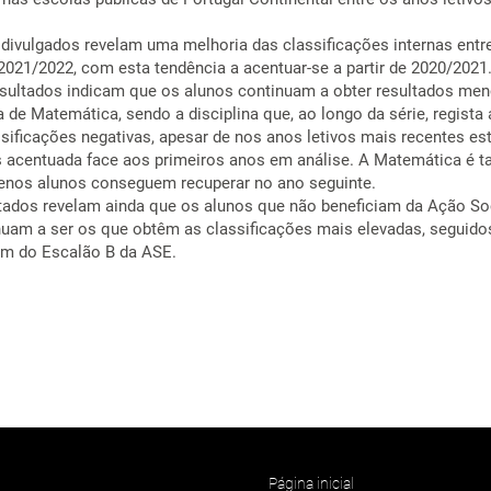
 divulgados revelam uma melhoria das classificações internas entr
2021/2022, com esta tendência a acentuar-se a partir de 2020/2021
resultados indicam que os alunos continuam a obter resultados me
na de Matemática, sendo a disciplina que, ao longo da série, regista
sificações negativas, apesar de nos anos letivos mais recentes es
 acentuada face aos primeiros anos em análise. A Matemática é 
enos alunos conseguem recuperar no ano seguinte.
ltados revelam ainda que os alunos que não beneficiam da Ação So
nuam a ser os que obtêm as classificações mais elevadas, seguido
am do Escalão B da ASE.
Página inicial