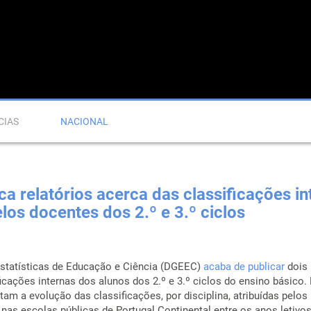
CIAS
NACIONAL
a relatórios acerca das classificações in
elos docentes dos 2.º e 3.º ciclos
Estatísticas de Educação e Ciência (DGEEC)
acaba de publicar
dois 
ficações internas dos alunos dos 2.º e 3.º ciclos do ensino básico.
am a evolução das classificações, por disciplina, atribuídas pelos
nas escolas públicas de Portugal Continental entre os anos letivo