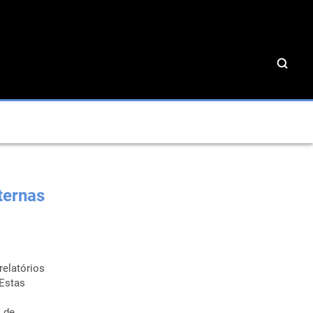
ternas
relatórios
 Estas
s de