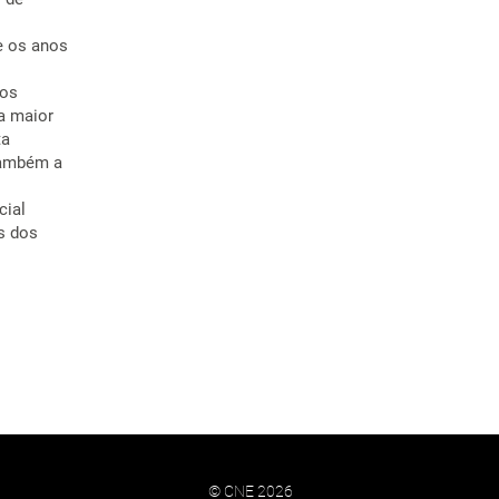
e os anos
.
nos
 a maior
ta
também a
cial
s dos
© CNE 2026