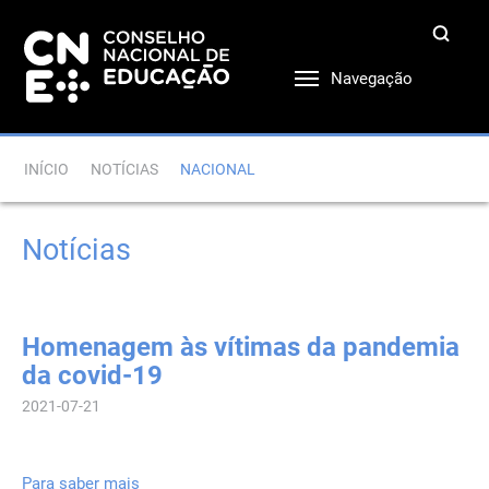
Navegação
INÍCIO
NOTÍCIAS
NACIONAL
Notícias
Homenagem às vítimas da pandemia
da covid-19
2021-07-21
Para saber mais