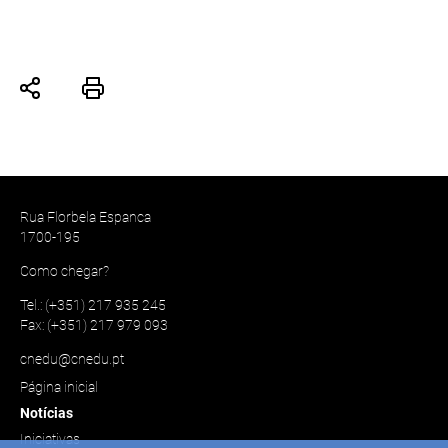
Rua Florbela Espanca
1700-195
Como chegar?
Tel.: (+351) 217 935 245
Fax: (+351) 217 979 093
cnedu@cnedu.pt
Página inicial
Notícias
Iniciativas