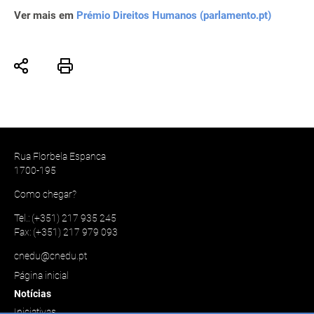
Ver mais em
Prémio Direitos Humanos (parlamento.pt)
Rua Florbela Espanca
1700-195
Como chegar?
Tel.: (+351) 217 935 245
Fax: (+351) 217 979 093
cnedu@cnedu.pt
Página inicial
Notícias
Iniciativas